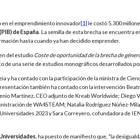
o en el emprendimiento innovador
[1]
le costó 5.300 millone
 (PIB) de España
. La semilla de esta brecha se encuentra en
 formación hasta cuando ya han decidido emprender.
en del estudio
Coste de oportunidad de la brecha de géne
xto de una serie de estudios monográficos desarrollados por
ia y ha contado con la participación de la ministra de Cie
 presentación también ha contado con la intervención Beatr
ugenio Martínez, CEO adjunto de Kreab Worldwide; Diego Vi
ministración de WA4STEAM; Natalia Rodríguez Núñez-Milara
 y Universidades 2023 y Sara Correyero, cofundadora de IE
 Universidades
, ha puesto de manifiesto que, “la desigual