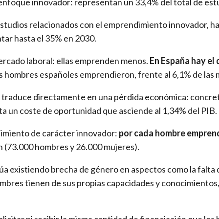
nfoque innovador: representan un 33,4% del total de estu
n estudios relacionados con el emprendimiento innovador, h
tar hasta el 35% en 2030.
 mercado laboral: ellas emprenden menos.
En España hay el
los hombres españoles emprendieron, frente al 6,1% de las 
se traduce directamente en una pérdida económica: concr
nta un coste de oportunidad que asciende al 1,34% del PIB.
dimiento de carácter innovador:
por cada hombre emprendi
n (73.000 hombres y 26.000 mujeres).
a existiendo brecha de género en aspectos como la falta d
bres tienen de sus propias capacidades y conocimientos, a
citar ni recibir la misma cantidad de financiación que los