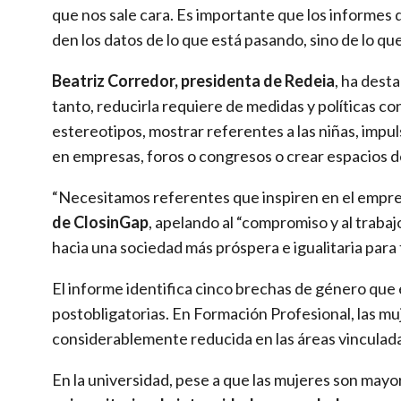
que nos sale cara. Es importante que los informes 
den los datos de lo que está pasando, sino de lo qu
Beatriz Corredor, presidenta de Redeia
, ha dest
tanto, reducirla requiere de medidas y políticas
estereotipos, mostrar referentes a las niñas, impul
en empresas, foros o congresos o crear espacios de
“Necesitamos referentes que inspiren en el empren
de ClosinGap
, apelando al “compromiso y al trab
hacia una sociedad más próspera e igualitaria para 
El informe identifica cinco brechas de género que
postobligatorias. En Formación Profesional, las mu
considerablemente reducida en las áreas vinculad
En la universidad, pese a que las mujeres son ma