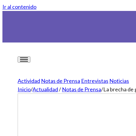
Ir al contenido
Actividad
Notas de Prensa
Entrevistas
Noticias
Inicio
/
Actualidad
/
Notas de Prensa
/
La brecha de 